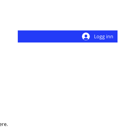
Logg inn
ere.