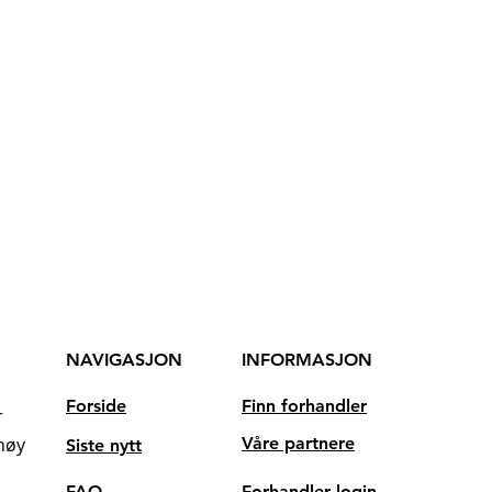
NAVIGASJON
INFORMASJON
Forside
Finn forhandler
r
høy
Våre partnere
Siste nytt
FAQ
Forhandler login