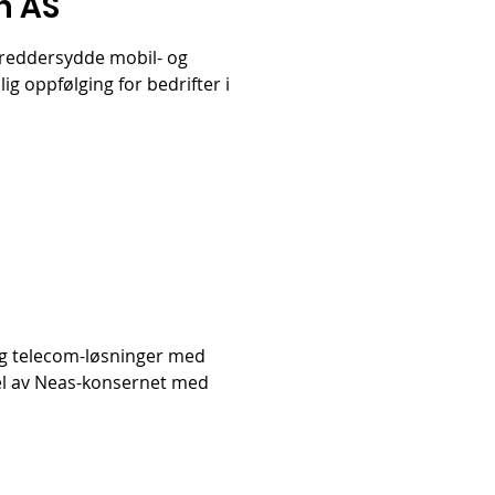
n AS
kreddersydde mobil- og
g oppfølging for bedrifter i
 og telecom-løsninger med
el av Neas-konsernet med