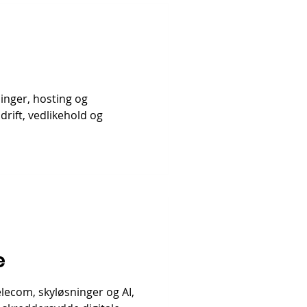
sninger, hosting og
drift, vedlikehold og
e
elecom, skyløsninger og AI,