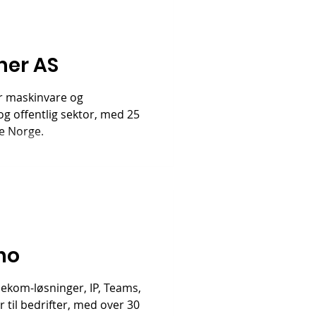
mer AS
r maskinvare og
r og offentlig sektor, med 25
e Norge.
.no
elekom-løsninger, IP, Teams,
 til bedrifter, med over 30