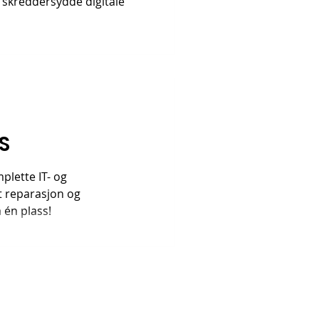
 skreddersydde digitale
S
plette IT- og
t reparasjon og
 én plass!