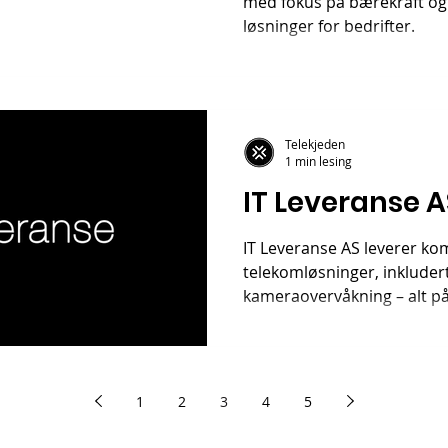
med fokus på bærekraft og
løsninger for bedrifter.
Telekjeden
1 min lesing
IT Leveranse A
IT Leveranse AS leverer kom
telekomløsninger, inkluder
kameraovervåkning – alt på
1
2
3
4
5