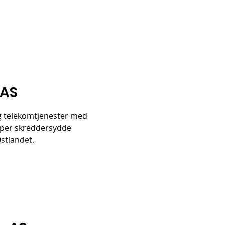
 AS
og telekomtjenester med
kaper skreddersydde
Østlandet.