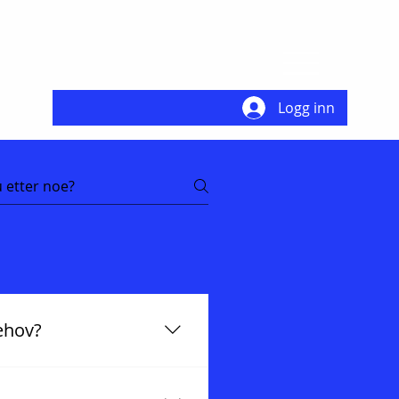
Logg inn
ehov?
stabil tilkobling, teknisk