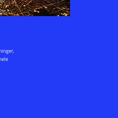
inger,
hele