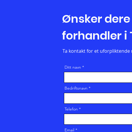
Ønsker dere å
forhandler i
Ta kontakt for et uforpliktende
Ditt navn
Bedriftsnavn
Telefon
Email