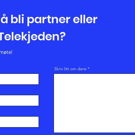
 bli partner eller
 Telekjeden?
 møte!
Skriv litt om dere