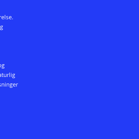
relse.
og
og
turlig
sninger